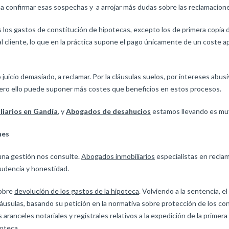
a confirmar esas sospechas y a arrojar más dudas sobre las reclamacion
 los gastos de constitución de hipotecas, excepto los de primera copia de
l cliente, lo que en la práctica supone el pago únicamente de un coste ap
uicio demasiado, a reclamar. Por la cláusulas suelos, por intereses abus
 pero ello puede suponer más costes que beneficios en estos procesos.
iarios en Gandía
, y
Abogados de desahucios
estamos llevando es muy 
nes
una gestión nos consulte.
Abogados inmobiliarios
especialistas en reclam
udencia y honestidad.
sobre
devolución de los gastos de la hipoteca
. Volviendo a la sentencia, e
cláusulas, basando su petición en la normativa sobre protección de los c
aranceles notariales y registrales relativos a la expedición de la primera 
poteca
.