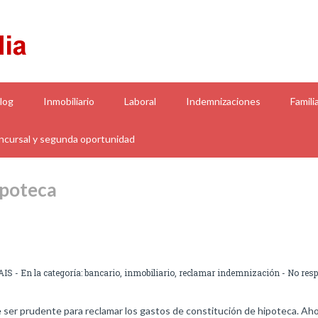
log
Inmobiliario
Laboral
Indemnizaciones
Famili
cursal y segunda oportunidad
ipoteca
AIS
- En la categoría:
bancario
,
inmobiliario
,
reclamar indemnización
-
No res
 ser prudente para reclamar los gastos de constitución de hipoteca. Aho