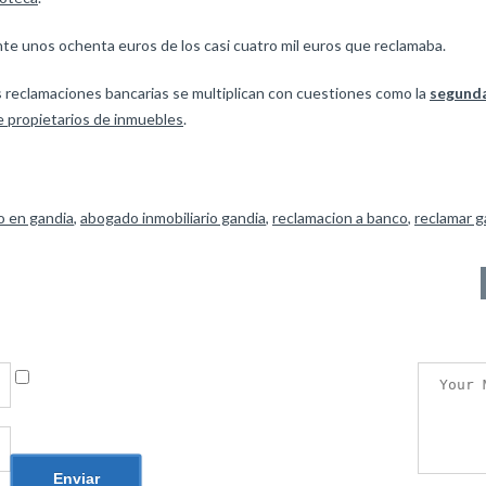
ente unos ochenta euros de los casi cuatro mil euros que reclamaba.
s reclamaciones bancarias se multiplican con cuestiones como la
segund
e propietarios de inmuebles
.
 en gandia
,
abogado inmobiliario gandia
,
reclamacion a banco
,
reclamar g
Guarda mi nombre, correo electrónico y web en este
navegador para la próxima vez que comente.