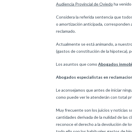
Audiencia Provincial de Oviedo
ha venido 
Considera la referida sentencia que todos
o amortización anticipada, corresponden a
reclamado.
Actualmente se está animando, a nuestro j
(gastos de constitución de la hipoteca),
Los asuntos que como
Abogados inmobil
Abogados especialistas en reclamacio
Le aconsejamos que antes de iniciar ning
como puede ver le atenderán con total pr
Muy frecuente son los juicios y noticias 
cantidades derivada de la nulidad de las 
reconoce el derecho a la devolución de los 
todo ello son los habituales gastos de
hi