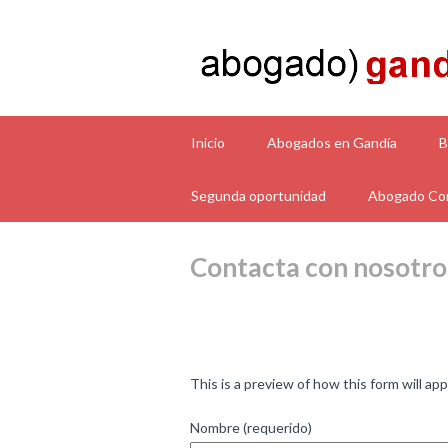
Inicio
Abogados en Gandía
B
Segunda oportunidad
Abogado Con
Contacta con nosotro
This is a preview of how this form will a
Nombre (requerido)