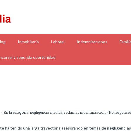
log
Inmobiliario
Laboral
Indemnizaciones
Famili
cursal y segunda oportunidad
S
- En la categoría:
negligencia medica
,
reclamar indemnización
-
No response
te ha tenido una larga trayectoria asesorando en temas de
negligencia