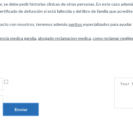
, se debe pedir historias clínicas de otras personas. En este caso además
ficado de defunción si está fallecida y del libro de familia que acredite r
ntacto con nosotros, tenemos además
peritos
especializados para ayudar
encia medica gandia
,
abogado reclamacion medica
,
como reclamar neglig
Guarda mi nombre, correo electrónico y web en este
navegador para la próxima vez que comente.