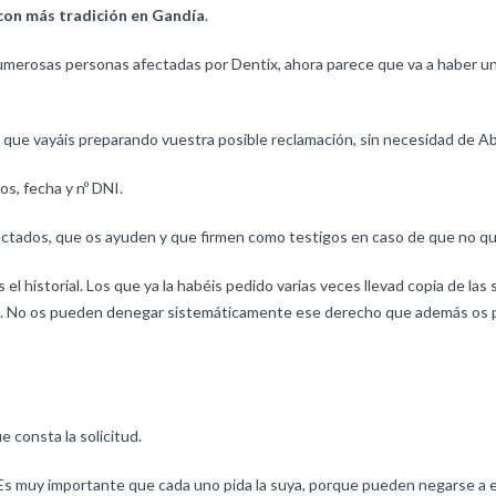
con más tradición en Gandía
.
rosas personas afectadas por Dentix, ahora parece que va a haber un p
que vayáis preparando vuestra posible reclamación, sin necesidad de Abo
os, fecha y nº DNI.
fectados, que os ayuden y que firmen como testigos en caso de que no q
 el historial. Los que ya la habéis pedido varias veces llevad copia de las 
icía. No os pueden denegar sistemáticamente ese derecho que además os 
e consta la solicitud.
 importante que cada uno pida la suya, porque pueden negarse a entr