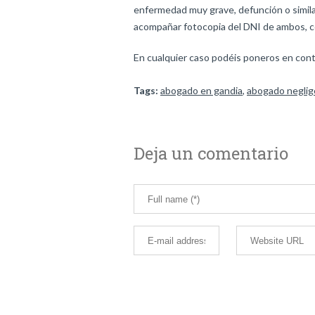
enfermedad muy grave, defunción o similar
acompañar fotocopia del DNI de ambos, certi
En cualquier caso podéis poneros en co
Tags:
abogado en gandia
,
abogado neglig
Deja un comentario