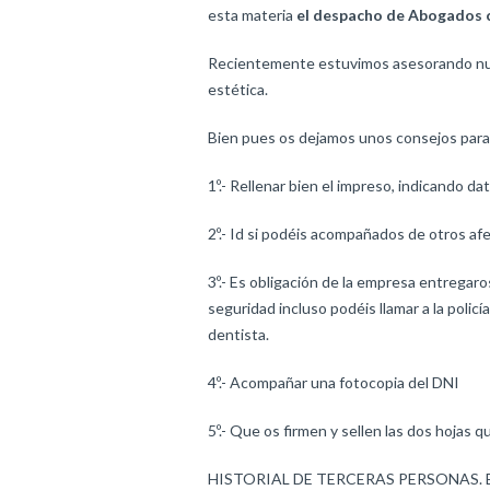
esta materia
el despacho de Abogados 
Recientemente estuvimos asesorando nume
estética.
Bien pues os dejamos unos consejos para 
1º.- Rellenar bien el impreso, indicando dat
2º.- Id si podéis acompañados de otros a
3º.- Es obligación de la empresa entregaros
seguridad incluso podéis llamar a la pol
dentista.
4º.- Acompañar una fotocopia del DNI
5º.- Que os firmen y sellen las dos hojas qu
HISTORIAL DE TERCERAS PERSONAS. Es muy