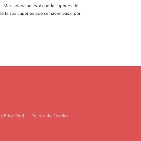
mos, Mercadona no está dando cupones de
de falsos cupones que se hacen pasar por
de Privacidad
Politíca de Cookies