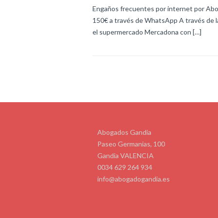
Engaños frecuentes por internet por Abo
150€ a través de WhatsApp A través de l
el supermercado Mercadona con […]
Abogados Gandia
Paseo Germanias, 100
Gandia VALENCIA
0034 629 264 934
info@abogadogandia.es