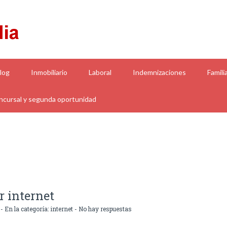
log
Inmobiliario
Laboral
Indemnizaciones
Famili
cursal y segunda oportunidad
r internet
- En la categoría:
internet
-
No hay respuestas