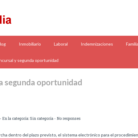
log
Inmobiliario
Laboral
Indemnizaciones
Famili
cursal y segunda oportunidad
a segunda oportunidad
- En la categoría:
Sin categoría
-
No responses
archa dentro del plazo previsto, el sistema electrónico para el procedimi