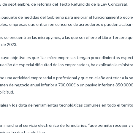
 5 de septiembre, de reforma del Texto Refundido de la Ley Concursal.
 paquete de medidas del Gobierno para mejorar el funcionamiento económ
ables: empresas que entran en concurso de acreedores o pueden acabar 
se encuentran las micropymes, a las que se refiere el Libro Tercero que
o de 2023.
 cuyo objetivo es que “las microempresas tengan procedimientos específi
tuación de especial dificultad de los empresarios», ha explicado la ministra
bo una actividad empresarial o profesional y que en el año anterior a la 
en de negocio anual inferior a 700.000€ o un pasivo inferior a 350.000€
olicitud.
ales y los dota de herramientas tecnológicas comunes en todo el territor
en marcha el servicio electrónico de formularios, “que permite recoger y 
ica», ha destacado Llop..