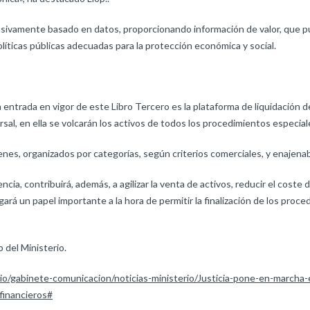
usivamente basado en datos, proporcionando información de valor, que pu
políticas públicas adecuadas para la protección económica y social.
entrada en vigor de este Libro Tercero es la plataforma de liquidación de
rsal, en ella se volcarán los activos de todos los procedimientos especia
es, organizados por categorías, según criterios comerciales, y enajenabl
ncia, contribuirá, además, a agilizar la venta de activos, reducir el coste
ugará un papel importante a la hora de permitir la finalización de los proc
 del Ministerio.
rio/gabinete-comunicacion/noticias-ministerio/Justicia-pone-en-marcha-
financieros#