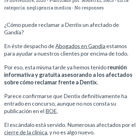
19 noviembre, 2020 - Publicado por:
MANUEL SAIS
- En la
categoría:
negligencia medica
-
No responses
¿Cómo puede reclamar a Dentix un afectado de
Gandía?
En éste despacho de
Abogados en Gandía
estamos
para ayudar a nuestros clientes por encima de todo.
Por eso, esta misma tarde ya hemos tenido
reunión
informativa y gratuita asesorando a los afectados
sobre cómo reclamar frente a Dentix.
Parece confirmarse que Dentix definitivamente ha
entrado en concurso, aunque no nos consta su
publicación en el
BOE
.
El escándalo está servido. Numerosas afectados por el
cierre de la clínica
, y no es algo nuevo.