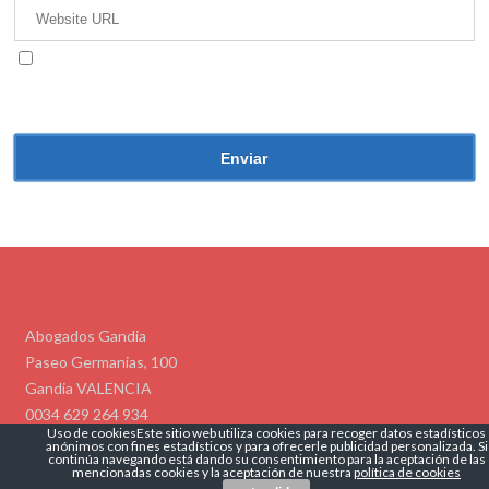
Guarda mi nombre, correo electrónico y web en
este navegador para la próxima vez que comente.
Abogados Gandia
Paseo Germanias, 100
Gandia VALENCIA
0034 629 264 934
Uso de cookiesEste sitio web utiliza cookies para recoger datos estadísticos
info@abogadogandia.es
anónimos con fines estadísticos y para ofrecerle publicidad personalizada. Si
Politíca de Privacidad
Politíca de Cookies
continúa navegando está dando su consentimiento para la aceptación de las
mencionadas cookies y la aceptación de nuestra
política de cookies